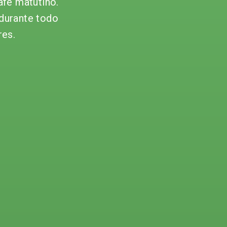
afé matutino.
 durante todo
res.